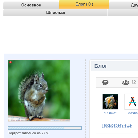
Блог
( 0 )
Основное
Др
Шпионаж
Блог
12
*Рыбка*
7tasha
Посмотреть ещё
Портрет заполнен на 77 %