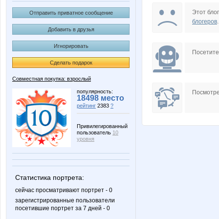
elena-1983
gdeshk
Этот блог
Отправить приватное сообщение
блогеров
.
Добавить в друзья
Игнорировать
Аккуратные рассылки
Дина23
Посетит
Сделать подарок
Совместная покупка: взрослый
Саровчанка
Стрекоз
популярность:
Посмотре
18498 место
рейтинг
2383
?
Привилегированный
пользователь
10
уровня
Статистика портрета:
сейчас просматривают портрет - 0
зарегистрированные пользователи
посетившие портрет за 7 дней - 0